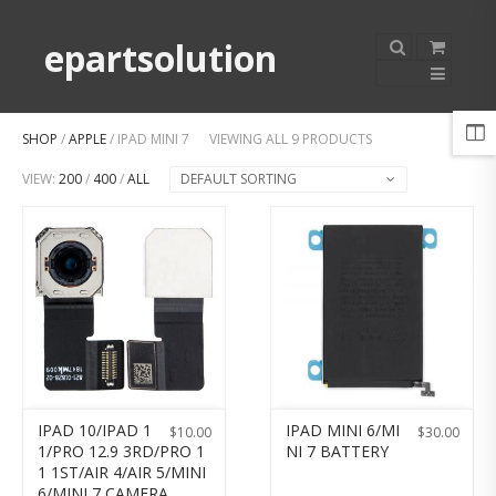
epartsolution
SHOP
/
APPLE
/ IPAD MINI 7
VIEWING ALL 9 PRODUCTS
VIEW:
200
/
400
/
ALL
DEFAULT SORTING
IPAD 10/IPAD 1
IPAD MINI 6/MI
$
10.00
$
30.00
1/PRO 12.9 3RD/PRO 1
NI 7 BATTERY
1 1ST/AIR 4/AIR 5/MINI
6/MINI 7 CAMERA