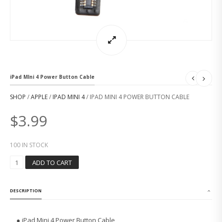
iPad MIni 4 Power Button Cable
SHOP
/
APPLE
/
IPAD MINI 4
/ IPAD MINI 4 POWER BUTTON CABLE
$
3.99
100 IN STOCK
I
ADD TO CART
P
A
D
DESCRIPTION
M
I
N
● iPad Mini 4 Power Button Cable